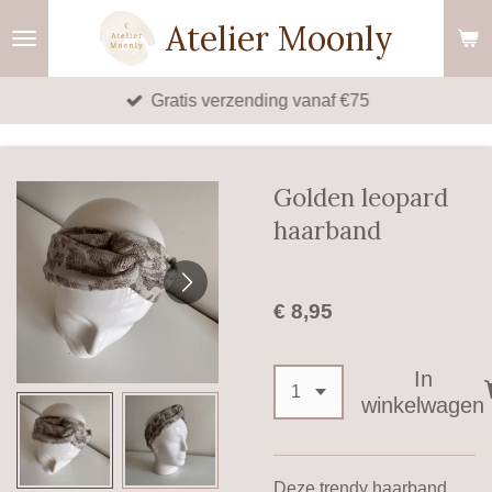
Ga
Atelier Moonly
direct
naar
Gratis verzending vanaf €75
de
hoofdinhoud
Golden leopard
haarband
€ 8,95
In
winkelwagen
Deze trendy haarband