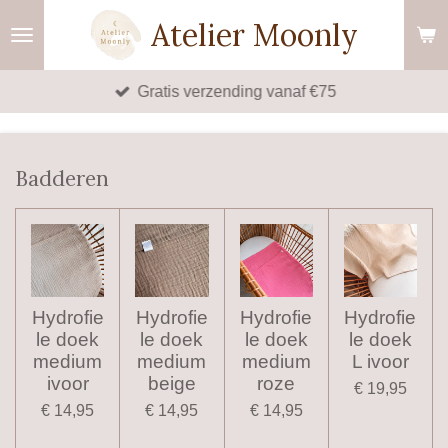
Ga
Atelier Moonly
direct
naar
Gratis verzending vanaf €75
de
hoofdinhoud
Badderen
Hydrofie
Hydrofie
Hydrofie
Hydrofie
le doek
le doek
le doek
le doek
medium
medium
medium
L ivoor
ivoor
beige
roze
€ 19,95
€ 14,95
€ 14,95
€ 14,95