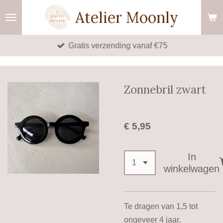
Ga
Atelier Moonly
direct
naar
Gratis verzending vanaf €75
de
hoofdinhoud
Zonnebril zwart
€ 5,95
In
winkelwagen
Te dragen van 1,5 tot
ongeveer 4 jaar.