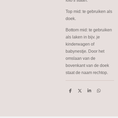
foto's staan.
Top mid: te gebruiken als
doek.
Bottom mid: te gebruiken
als laken in bijv. je
kinderwagen of
babynestje. Door het
omslaan van de
bovenkant van de doek
staat de naam rechtop.
D
D
S
D
e
e
h
e
l
e
a
l
e
l
r
e
n
e
n