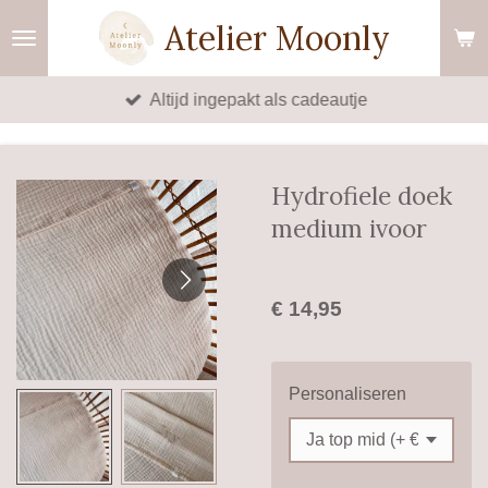
Ga
Atelier Moonly
direct
naar
Altijd ingepakt als cadeautje
de
hoofdinhoud
Hydrofiele doek
medium ivoor
€ 14,95
Personaliseren