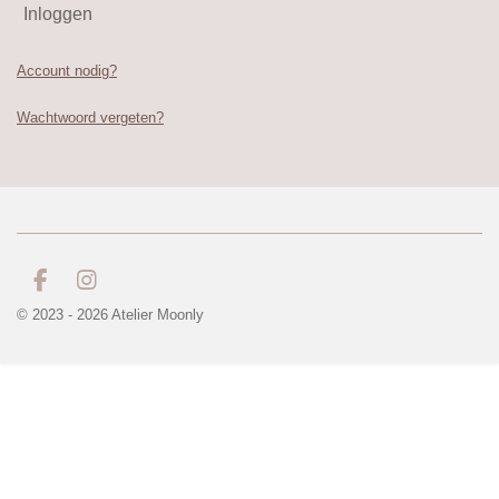
Inloggen
Account nodig?
Wachtwoord vergeten?
F
I
a
n
© 2023 - 2026 Atelier Moonly
c
s
e
t
b
a
o
g
o
r
k
a
m