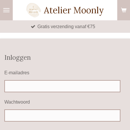
Ga
Atelier Moonly
direct
naar
Gratis verzending vanaf €75
de
hoofdinhoud
Inloggen
E-mailadres
Wachtwoord