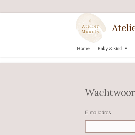
Ga
direct
naar
Ateli
de
hoofdinhoud
Home
Baby & kind
Wachtwoor
E-mailadres