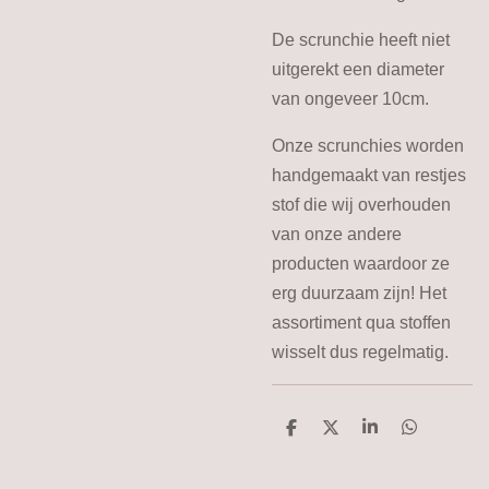
De scrunchie heeft niet
uitgerekt een diameter
van ongeveer 10cm.
Onze scrunchies worden
handgemaakt van restjes
stof die wij overhouden
van onze andere
producten waardoor ze
erg duurzaam zijn! Het
assortiment qua stoffen
wisselt dus regelmatig.
D
D
S
D
e
e
h
e
l
e
a
l
e
l
r
e