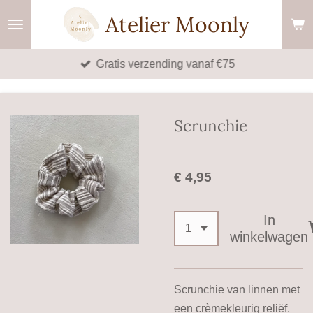
Ga
Atelier Moonly
direct
naar
Gratis verzending vanaf €75
de
hoofdinhoud
Scrunchie
€ 4,95
In
winkelwagen
Scrunchie van linnen met
een crèmekleurig reliëf.