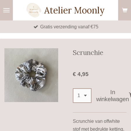
Ga
Atelier Moonly
direct
naar
Gratis verzending vanaf €75
de
hoofdinhoud
Scrunchie
€ 4,95
In
winkelwagen
Scrunchie van offwhite
stof met bedrukte ketting.