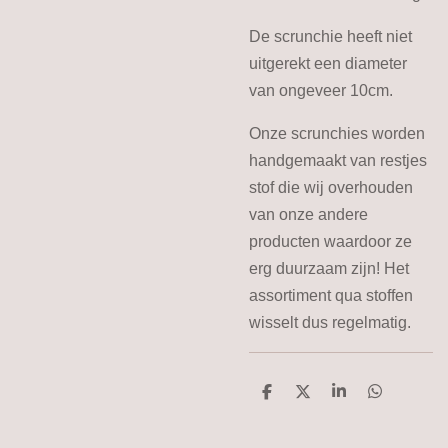
De scrunchie heeft niet
uitgerekt een diameter
van ongeveer 10cm.
Onze scrunchies worden
handgemaakt van restjes
stof die wij overhouden
van onze andere
producten waardoor ze
erg duurzaam zijn! Het
assortiment qua stoffen
wisselt dus regelmatig.
D
D
S
D
e
e
h
e
l
e
a
l
e
l
r
e