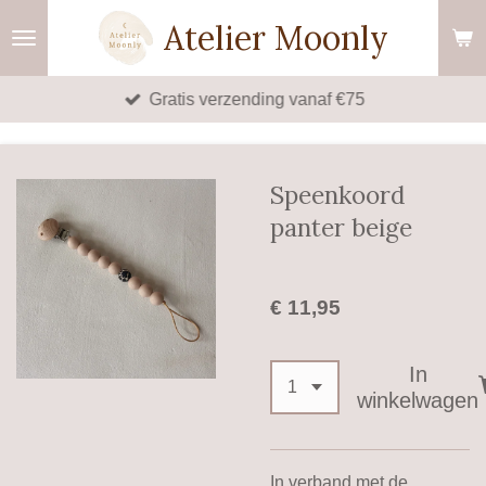
Ga
Atelier Moonly
direct
naar
Gratis verzending vanaf €75
de
hoofdinhoud
Speenkoord
panter beige
€ 11,95
In
winkelwagen
In verband met de