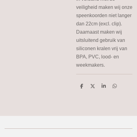
veiligheid maken wij onze
speenkoorden niet langer
dan 22cm (excl. clip).
Daarnaast maken wij
uitsluitend gebruik van
siliconen kralen vrij van
BPA, PVC, lood- en
weekmakers.
D
D
S
D
e
e
h
e
l
e
a
l
e
l
r
e
n
e
n