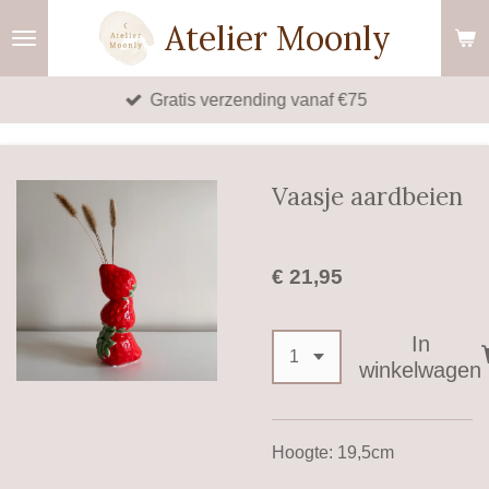
Ga
Atelier Moonly
direct
naar
Gratis verzending vanaf €75
de
hoofdinhoud
Vaasje aardbeien
€ 21,95
In
winkelwagen
Hoogte: 19,5cm