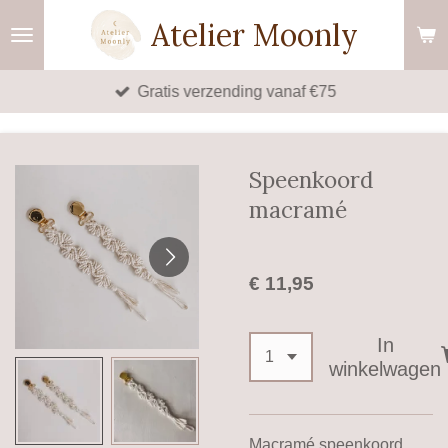
Ga
Atelier Moonly
direct
naar
Gratis verzending vanaf €75
de
hoofdinhoud
Speenkoord
macramé
€ 11,95
In
winkelwagen
Macramé speenkoord