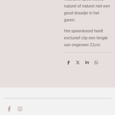
naturel of naturel met een
goud draadje in het
garen.
Het speenkoord heeft
exclusief clip een lengte
van ongeveer 21cm.
D
D
S
D
e
e
h
e
l
e
a
l
e
l
r
e
n
e
n
F
I