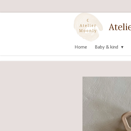
Ga
direct
naar
Ateli
de
hoofdinhoud
Home
Baby & kind