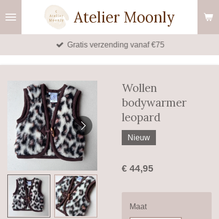
Ga
Atelier Moonly
direct
naar
Gratis verzending vanaf €75
de
hoofdinhoud
Wollen
bodywarmer
leopard
Nieuw
€ 44,95
Maat