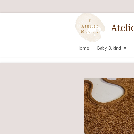
Ga
direct
naar
Ateli
de
hoofdinhoud
Home
Baby & kind