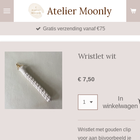
Ga
Atelier Moonly
direct
naar
Gratis verzending vanaf €75
de
hoofdinhoud
Wristlet wit
€ 7,50
In
winkelwagen
Wristlet met gouden clip
voor aan bijvoorbeeld je