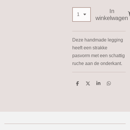
In
winkelwagen
Deze handmade legging
heeft een strakke
pasvorm met een schattig
ruche aan de onderkant.
D
D
S
D
e
e
h
e
l
e
a
l
e
l
r
e
n
e
n