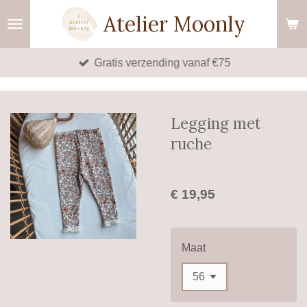
Ga
Atelier Moonly
direct
naar
Gratis verzending vanaf €75
de
hoofdinhoud
Legging met
ruche
€ 19,95
Maat