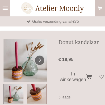
Ga
Atelier Moonly
direct
naar
Gratis verzending vanaf €75
de
hoofdinhoud
Donut kandelaar
€ 19,95
In
winkelwagen
3 laags