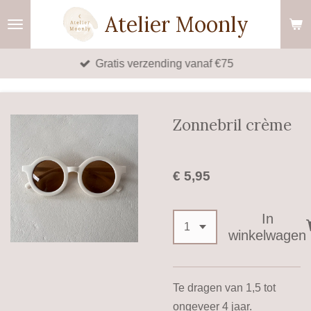
Ga
Atelier Moonly
direct
naar
Gratis verzending vanaf €75
de
hoofdinhoud
Zonnebril crème
€ 5,95
In
winkelwagen
Te dragen van 1,5 tot
ongeveer 4 jaar.