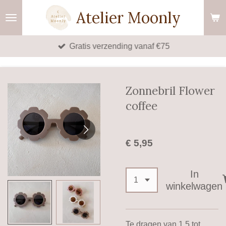
Ga
Atelier Moonly
direct
naar
Gratis verzending vanaf €75
de
hoofdinhoud
Zonnebril Flower
coffee
€ 5,95
In
winkelwagen
Te dragen van 1,5 tot